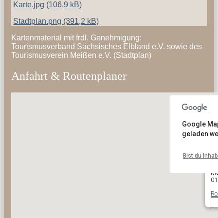
Karte.jpg
(106,9 kB)
Stadtplan.png
(391,2 kB)
Kartenmaterial mit frdl. Genehmigung:
Tourismusverband Sächsisches Elbland e.V. sowie des
Tourismusverein Meißen e.V. (Stadtplan)
Anfahrt & Routenplaner
Google Maps
geladen we
Bist du Inha
Me
Ma
01
Ro