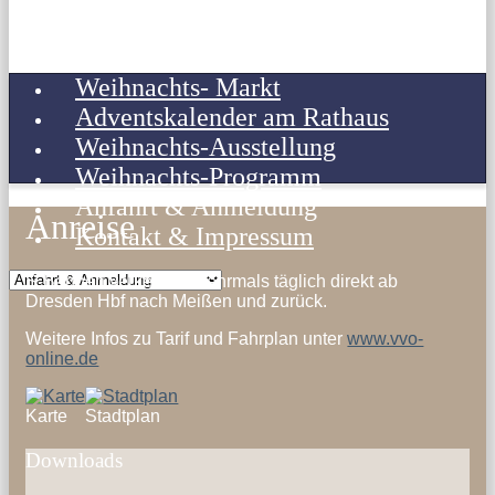
Weihnachts- Markt
Adventskalender am Rathaus
Weihnachts-Ausstellung
Weihnachts-Programm
Anfahrt & Anmeldung
Anreise
Kontakt & Impressum
S-Bahnen verkehren mehrmals täglich direkt ab
Dresden Hbf nach Meißen und zurück.
Weitere Infos zu Tarif und Fahrplan unter
www.vvo-
online.de
Karte
Stadtplan
Downloads