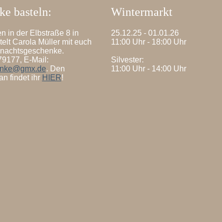
e basteln:
Wintermarkt
n in der Elbstraße 8 in
25.12.25 - 01.01.26
elt Carola Müller mit euch
11:00 Uhr - 18:00 Uhr
hnachtsgeschenke.
79177
, E-Mail:
Silvester:
enke@gmx.de
. Den
11:00 Uhr - 14:00 Uhr
n findet ihr
HIER
!