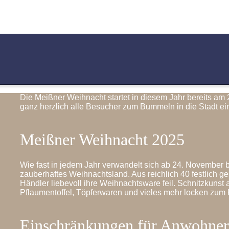
Die Meißner Weihnacht startet in diesem Jahr bereits am
ganz herzlich alle Besucher zum Bummeln in die Stadt ei
Meißner Weihnacht 2025
Wie fast in jedem Jahr verwandelt sich ab 24. November 
zauberhaftes Weihnachtsland. Aus reichlich 40 festlich 
Händler liebevoll ihre Weihnachtsware feil. Schnitzkuns
Pflaumentoffel, Töpferwaren und vieles mehr locken zum 
Einschränkungen für Anwohner