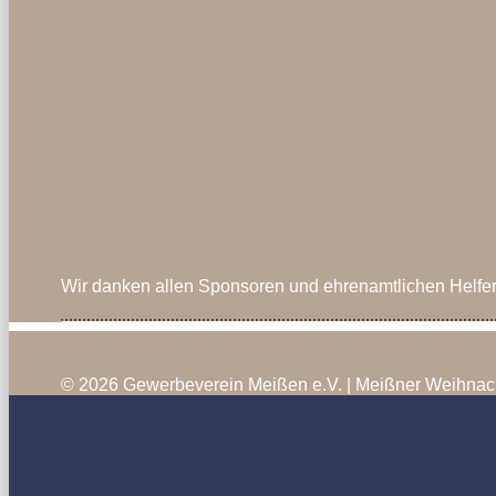
Wir danken allen Sponsoren und ehrenamtlichen Helfer
© 2026 Gewerbeverein Meißen e.V. | Meißner Weihnac