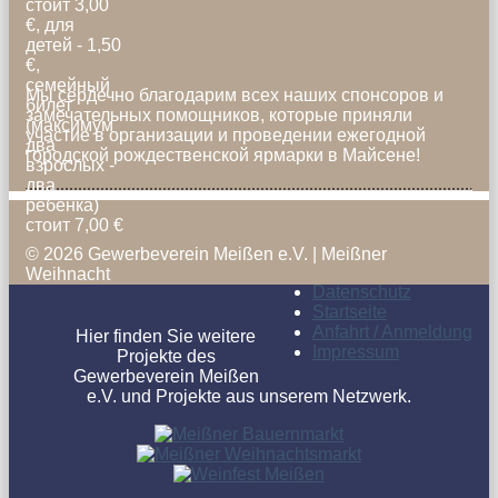
стоит 3,00
€, для
детей - 1,50
€,
семейный
Мы сердечно благодарим всех наших спонсоров и
билет
замечательных помощников, которые приняли
(максимум
участие в организации и проведении ежегодной
два
городской рождественской ярмарки в Майсене!
взрослых -
два
ребёнка)
стоит 7,00 €
© 2026 Gewerbeverein Meißen e.V. | Meißner
Weihnacht
Datenschutz
Startseite
Anfahrt / Anmeldung
Hier finden Sie weitere
Impressum
Projekte des
Gewerbeverein Meißen
e.V. und Projekte aus unserem Netzwerk.