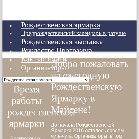
Рождественская ярмарка
Предрождественский календарь в ратуше
Рождественская выставка
Рождество Программа
Как нас найти
Добро пожаловать
Организаторы
на ежегодную
Рождественскую
Время
Ярмарку в
работы
Майсене!
рождественской
ярмарки
До начала Рождественской
Ярмарки 2016 осталось совсем
чуть-чуть. Организаторы, в том
Воскресенье -