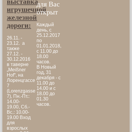
выставка
для Вас
игрушечной
открыт
железной
дороги:
Каждый
день, с
25.12.2017
26.11. -
по
23.12. а
01.01.2018,
также
с 11.00 до
27.12. -
18.00
30.12.2016
часов.
в таверне
В Новый
„Meißner
год, 31
Hof“, на
декабря - с
Лоренцгассе
11.00 до
7
14.00 и с
(Lorenzgasse
18.00 до
7), Пн.-Пт.:
01.30
14.00-
часов.
19.00, Сб.-
Вс.: 10.00-
19.00 Вход
для
взрослых