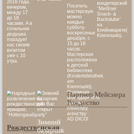
2016 года,
кондитерской
Посетить
вечером,
"Meißner
мастерскую
между 17
Snack- &
можно
до 18
Backstube"
каждые
часами. A в
на
субботу-
сочельник
Кляйнмаркте(
воскресенье
дедушка
Kleinmarkt).
декабря, с
порадует
15 до 18
нас своим
часов.
визитом
Мастерская
уже с 10
расположена
утра.
в детской
библиотеке
(Kinderbibliothek
am
Kleinmarkt).
Огромная
Партнер Мейснера
благодарность
Рождество
нашему
спонсору,
агенству
AD DICO!
Зимний
Рождественская
базарчик