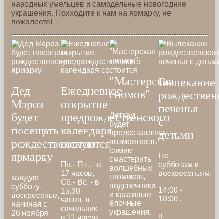
народных умельцев и самодельные новогодние
украшения. Приходите к нам на ярмарку, не
пожалеете!
"Мастерская
Выпекание
Дед
Ежедневное
гномов"
рождествен
Мороз
открытие
печенья
Деткам
будет
предрождественского
с
будет
посещать
календаря
предоставлена
детьми
возможность
рождественскую
состоится
самим
ярмарку
По
смастерить
Пн.- Пт . - в
субботам и
волшебных
17 часов,
воскресеньям,
гномиков,
каждую
Сб.- Вс. - в
подсвечники
субботу-
14:00 -
15.30
и красивые
воскресенье,
18:00 ,
часов, в
ёлочные
начиная с
сочельник -
украшения.
26 ноября
в
в 11 часов.